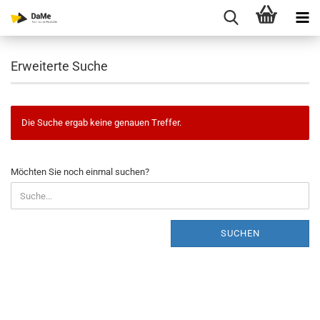
Erweiterte Suche
Die Suche ergab keine genauen Treffer.
MÖCHTEN
Möchten Sie noch einmal suchen?
SIE
NOCH
EINMAL
SUCHEN?
SUCHEN