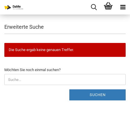
Erweiterte Suche
Die Suche ergab keine genauen Treffer.
MÖCHTEN
Möchten Sie noch einmal suchen?
SIE
NOCH
EINMAL
SUCHEN?
SUCHEN