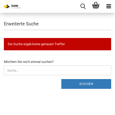
Erweiterte Suche
Die Suche ergab keine genauen Treffer.
MÖCHTEN
Möchten Sie noch einmal suchen?
SIE
NOCH
EINMAL
SUCHEN?
SUCHEN