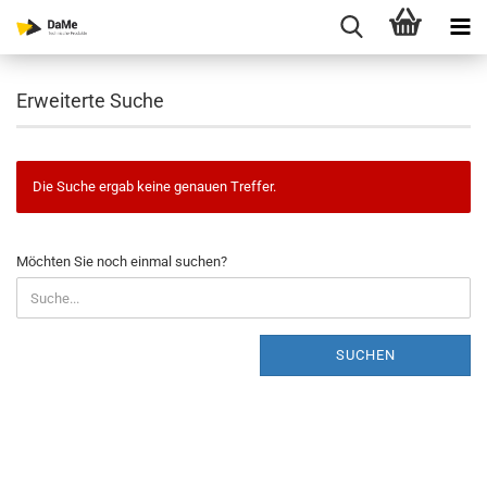
Erweiterte Suche
Die Suche ergab keine genauen Treffer.
MÖCHTEN
Möchten Sie noch einmal suchen?
SIE
NOCH
EINMAL
SUCHEN?
SUCHEN