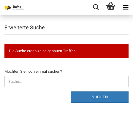
Erweiterte Suche
Die Suche ergab keine genauen Treffer.
MÖCHTEN
Möchten Sie noch einmal suchen?
SIE
NOCH
EINMAL
SUCHEN?
SUCHEN