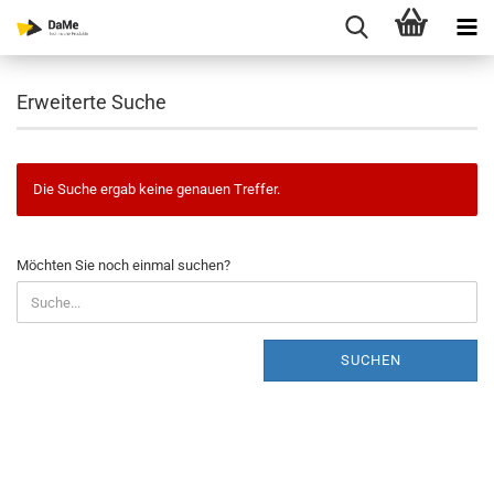
Erweiterte Suche
Die Suche ergab keine genauen Treffer.
MÖCHTEN
Möchten Sie noch einmal suchen?
SIE
NOCH
EINMAL
SUCHEN?
SUCHEN