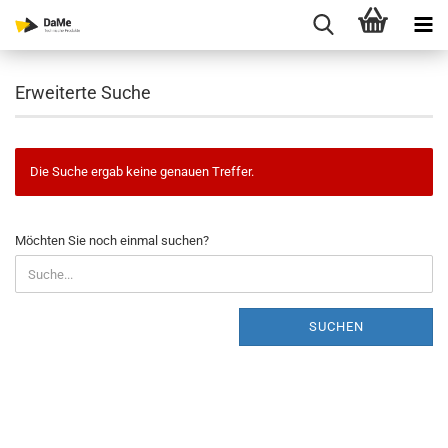
Erweiterte Suche
Die Suche ergab keine genauen Treffer.
MÖCHTEN
Möchten Sie noch einmal suchen?
SIE
NOCH
EINMAL
SUCHEN?
SUCHEN