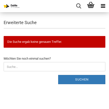
Erweiterte Suche
Die Suche ergab keine genauen Treffer.
MÖCHTEN
Möchten Sie noch einmal suchen?
SIE
NOCH
EINMAL
SUCHEN?
SUCHEN